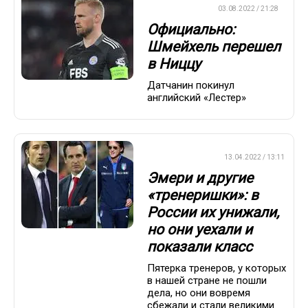
ЕВРОФУТБОЛ
03.08.2022 / 21:28
Официально:
Шмейхель перешел
в Ниццу
Датчанин покинул
английский «Лестер»
ПРЕМЬЕР-ЛИГА
13.04.2022 / 13:11
Эмери и другие
«тренеришки»: в
России их унижали,
но они уехали и
показали класс
Пятерка тренеров, у которых
в нашей стране не пошли
дела, но они вовремя
сбежали и стали великими