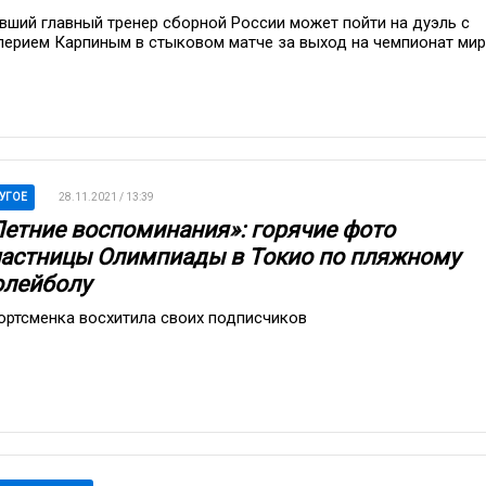
вший главный тренер сборной России может пойти на дуэль с
лерием Карпиным в стыковом матче за выход на чемпионат ми
УГОЕ
28.11.2021 / 13:39
Летние воспоминания»: горячие фото
частницы Олимпиады в Токио по пляжному
олейболу
ортсменка восхитила своих подписчиков