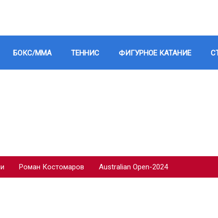
БОКС/ММА
ТЕННИС
ФИГУРНОЕ КАТАНИЕ
С
ии
Роман Костомаров
Australian Open-2024