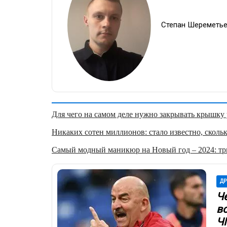
Степан Шереметь
Для чего на самом деле нужно закрывать крышку у
Никаких сотен миллионов: стало известно, скольк
Самый модный маникюр на Новый год – 2024: три
ДР
Ч
в
Ч