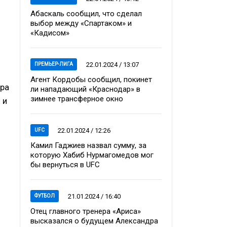
Абаскаль сообщил, что сделал
выбор между «Спартаком» и
«Кадисом»
22.01.2024 / 13:07
ПРЕМЬЕР-ЛИГА
Агент Кордобы сообщил, покинет
ира
ли нападающий «Краснодар» в
зимнее трансферное окно
 и
22.01.2024 / 12:26
UFC
Камил Гаджиев назвал сумму, за
которую Хабиб Нурмагомедов мог
бы вернуться в UFC
21.01.2024 / 16:40
ФУТБОЛ
Отец главного тренера «Ариса»
высказался о будущем Александра