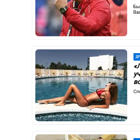
Бы
Ва
ДР
«
у
в
Сп