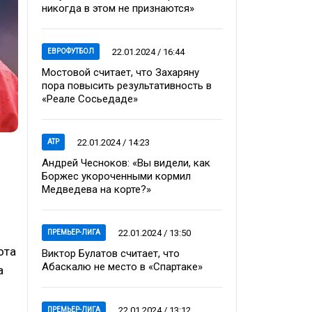
никогда в этом не признаются»
22.01.2024 / 16:44
ЕВРОФУТБОЛ
Мостовой считает, что Захаряну
пора повысить результативность в
«Реале Сосьедаде»
22.01.2024 / 14:23
ATP
Андрей Чесноков: «Вы видели, как
Боржес укороченными кормил
Медведева на корте?»
22.01.2024 / 13:50
ПРЕМЬЕР-ЛИГА
ота
Виктор Булатов считает, что
Абаскалю не место в «Спартаке»
а
22.01.2024 / 13:12
ПРЕМЬЕР-ЛИГА