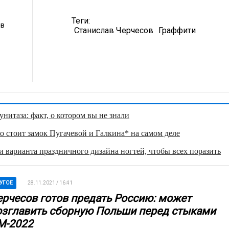
Теги:
ев
Станислав Черчесов
Граффити
нитаза: факт, о котором вы не знали
о стоит замок Пугачевой и Галкина* на самом деле
 варианта праздничного дизайна ногтей, чтобы всех поразить
УГОЕ
28.11.2021 / 16:41
ерчесов готов предать Россию: может
озглавить сборную Польши перед стыками
М-2022