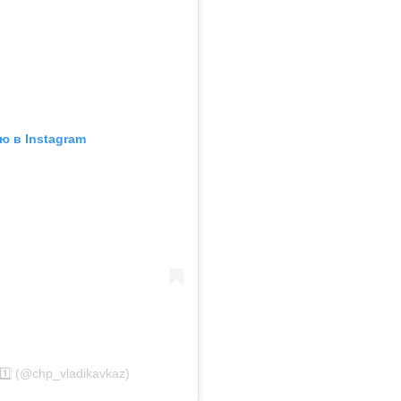
ю в Instagram
️⃣ (@chp_vladikavkaz)