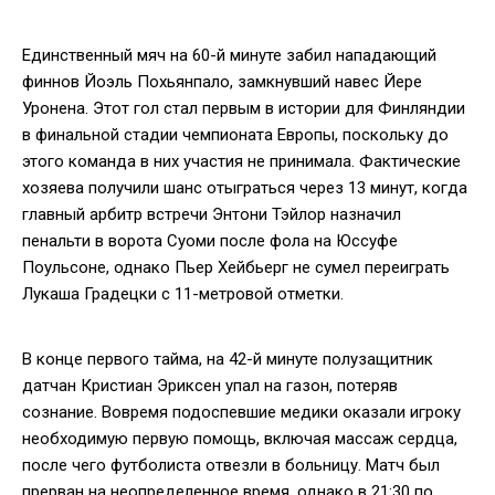
Единственный мяч на 60-й минуте забил нападающий
финнов Йоэль Похьянпало, замкнувший навес Йере
Уронена. Этот гол стал первым в истории для Финляндии
в финальной стадии чемпионата Европы, поскольку до
этого команда в них участия не принимала. Фактические
хозяева получили шанс отыграться через 13 минут, когда
главный арбитр встречи Энтони Тэйлор назначил
пенальти в ворота Суоми после фола на Юссуфе
Поульсоне, однако Пьер Хейбьерг не сумел переиграть
Лукаша Градецки с 11-метровой отметки.
В конце первого тайма, на 42-й минуте полузащитник
датчан Кристиан Эриксен упал на газон, потеряв
сознание. Вовремя подоспевшие медики оказали игроку
необходимую первую помощь, включая массаж сердца,
после чего футболиста отвезли в больницу. Матч был
прерван на неопределенное время, однако в 21:30 по