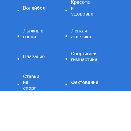
Красота
Волейбол
и
здоровье
Лыжные
Легкая
гонки
атлетика
Спортивная
Плавание
гимнастика
Ставки
на
Фехтование
спорт
Художественная
Стиль
гимнастика
жизни
Здоровое
Хроника