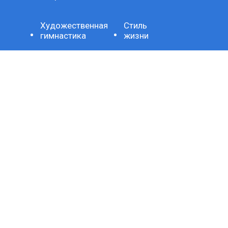
Художественная
Стиль
гимнастика
жизни
Здоровое
Хроника
питание
Важно
Технология
СЕТЕВОЕ ИЗДАНИЕ SPORTKP (СПОРТКП)
ЗАРЕГИСТРИРОВАНО ФЕДЕРАЛЬНОЙ СЛУЖБОЙ ПО
НАДЗОРУ В СФЕРЕ СВЯЗИ, ИНФОРМАЦИОННЫХ
ТЕХНОЛОГИЙ И МАССОВЫХ КОММУНИКАЦИЙ,
РЕГИСТРАЦИОННЫЙ НОМЕР И ДАТА ПРИНЯТИЯ РЕШЕНИЯ
О РЕГИСТРАЦИИ: СЕРИЯ ЭЛ № ФС77-80507 ОТ 15 МАРТА
2021 Г.