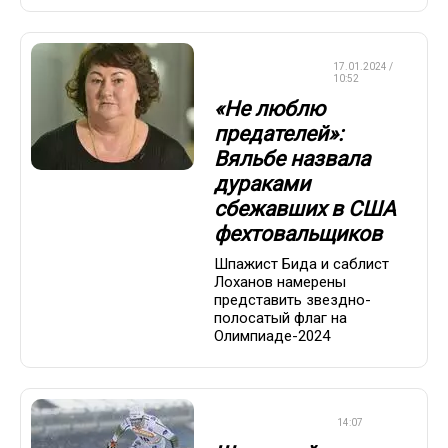
ЛЫЖНЫЕ
17.01.2024 /
ГОНКИ
10:52
«Не люблю
предателей»:
Вяльбе назвала
дураками
сбежавших в США
фехтовальщиков
Шпажист Бида и саблист
Лоханов намерены
представить звездно-
полосатый флаг на
Олимпиаде-2024
ЛЫЖНЫЕ ГОНКИ
14:07