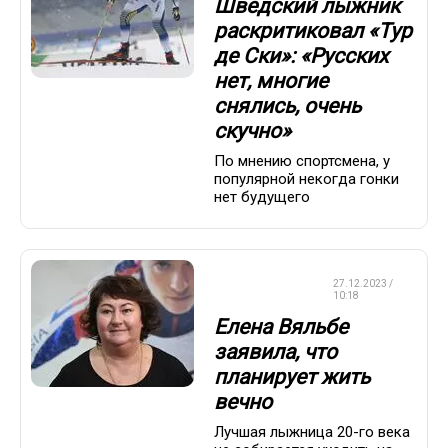
Шведский лыжник
раскритиковал «Тур
де Ски»: «Русских
нет, многие
снялись, очень
скучно»
По мнению спортсмена, у
популярной некогда гонки
нет будущего
ЛЫЖНЫЕ
27.12.2023 /
ГОНКИ
10:18
Елена Вяльбе
заявила, что
планирует жить
вечно
Лучшая лыжница 20-го века