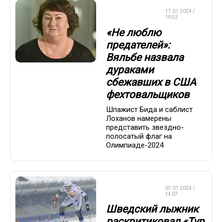
ЛЫЖНЫЕ
17.01.2024 /
ГОНКИ
10:52
«Не люблю
предателей»:
Вяльбе назвала
дураками
сбежавших в США
фехтовальщиков
Шпажист Бида и саблист
Лоханов намерены
представить звездно-
полосатый флаг на
Олимпиаде-2024
ЛЫЖНЫЕ
07.01.2024 /
ГОНКИ
14:07
Шведский лыжник
раскритиковал «Тур