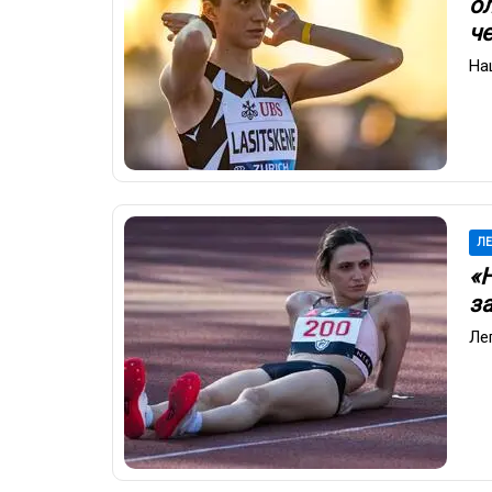
о
ч
На
ЛЕ
«
з
Ле