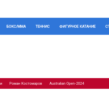
БОКС/ММА
ТЕННИС
ФИГУРНОЕ КАТАНИЕ
С
ии
Роман Костомаров
Australian Open-2024