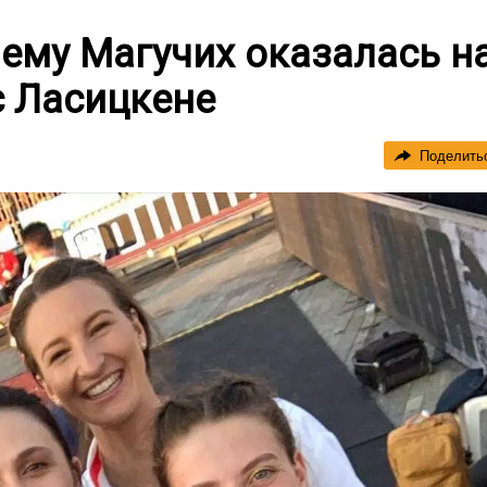
чему Магучих оказалась н
с Ласицкене
Поделить