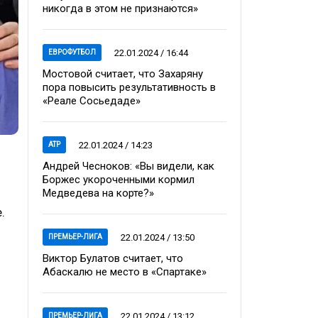
никогда в этом не признаются»
22.01.2024 / 16:44
ЕВРОФУТБОЛ
Мостовой считает, что Захаряну
пора повысить результативность в
«Реале Сосьедаде»
22.01.2024 / 14:23
ATP
Андрей Чесноков: «Вы видели, как
Боржес укороченными кормил
Медведева на корте?»
.
22.01.2024 / 13:50
ПРЕМЬЕР-ЛИГА
Виктор Булатов считает, что
Абаскалю не место в «Спартаке»
22.01.2024 / 13:12
ПРЕМЬЕР-ЛИГА