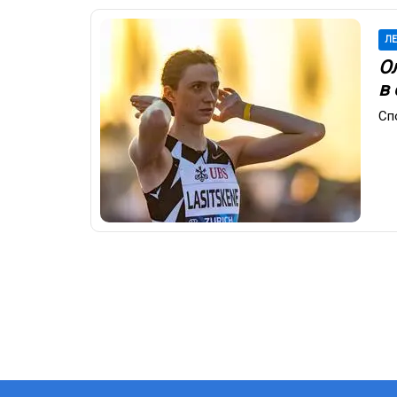
ЛЕ
О
в
Сп