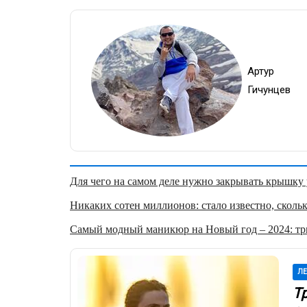
Артур
Гичунцев
Для чего на самом деле нужно закрывать крышку у
Никаких сотен миллионов: стало известно, скольк
Самый модный маникюр на Новый год – 2024: три
ЛЕ
Т