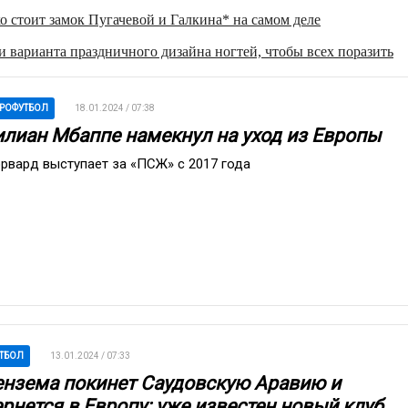
о стоит замок Пугачевой и Галкина* на самом деле
 варианта праздничного дизайна ногтей, чтобы всех поразить
РОФУТБОЛ
18.01.2024 / 07:38
илиан Мбаппе намекнул на уход из Европы
рвард выступает за «ПСЖ» с 2017 года
ТБОЛ
13.01.2024 / 07:33
ензема покинет Саудовскую Аравию и
ернется в Европу: уже известен новый клуб