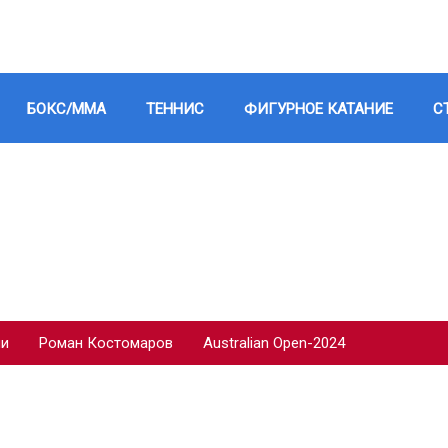
БОКС/ММА
ТЕННИС
ФИГУРНОЕ КАТАНИЕ
С
ии
Роман Костомаров
Australian Open-2024