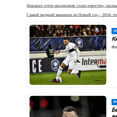
Никаких сотен миллионов: стало известно, скольк
Самый модный маникюр на Новый год – 2024: три
ЕВ
К
Фо
ФУ
Б
в