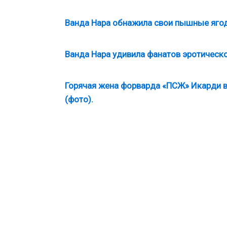
Ванда Нара обнажила свои пышные ягод
Ванда Нара удивила фанатов эротическо
Горячая жена форварда «ПСЖ» Икарди в
(фото).