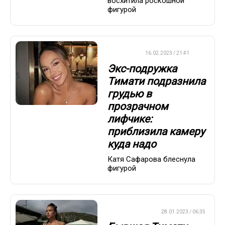
восхитила роскошной
фигурой
ДРУГОЕ
16.02.2023 / 21:41
Экс-подружка
Тимати подразнила
грудью в
прозрачном
лифчике:
приблизила камеру
куда надо
Катя Сафарова блеснула
фигурой
СТИЛЬ ЖИЗНИ
28.01.2023 / 06:35