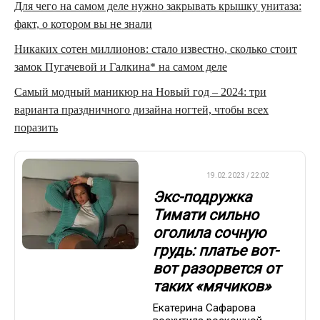
Для чего на самом деле нужно закрывать крышку унитаза:
факт, о котором вы не знали
Никаких сотен миллионов: стало известно, сколько стоит
замок Пугачевой и Галкина* на самом деле
Самый модный маникюр на Новый год – 2024: три
варианта праздничного дизайна ногтей, чтобы всех
поразить
ДРУГОЕ
19.02.2023 / 22:02
Экс-подружка
Тимати сильно
оголила сочную
грудь: платье вот-
вот разорвется от
таких «мячиков»
Екатерина Сафарова