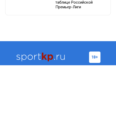
таблице Российской
Премьер-Лиги
Футбол
Хоккей
Бокс/
Теннис
ММА
Баскетбол
Формула-1