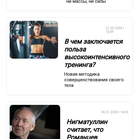
ни массы, ни силы
КРАСОТА И
22.02.2024 /
ЗДОРОВЬЕ
10:09
В чем заключается
польза
высокоинтенсивного
тренинга?
Новая методика
совершенствования своего
тела
ПРЕМЬЕР-ЛИГА
06.01.2024 / 16:55
Нигматуллин
считает, что
Романцев