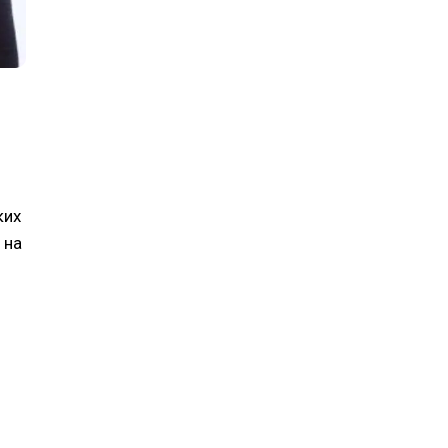
ких
 на