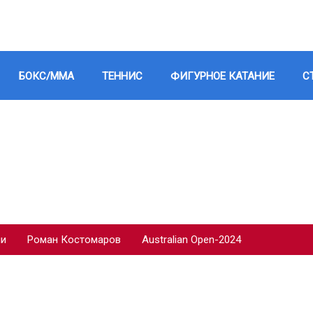
БОКС/ММА
ТЕННИС
ФИГУРНОЕ КАТАНИЕ
С
ии
Роман Костомаров
Australian Open-2024