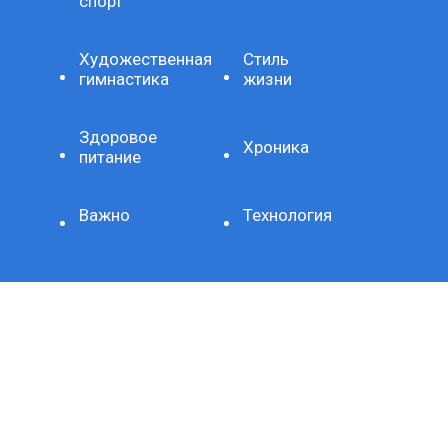
спорт
Художественная
Стиль
гимнастика
жизни
Здоровое
Хроника
питание
Важно
Технология
СЕТЕВОЕ ИЗДАНИЕ SPORTKP (СПОРТКП)
ЗАРЕГИСТРИРОВАНО ФЕДЕРАЛЬНОЙ СЛУЖБОЙ ПО
НАДЗОРУ В СФЕРЕ СВЯЗИ, ИНФОРМАЦИОННЫХ
ТЕХНОЛОГИЙ И МАССОВЫХ КОММУНИКАЦИЙ,
РЕГИСТРАЦИОННЫЙ НОМЕР И ДАТА ПРИНЯТИЯ РЕШЕНИЯ
О РЕГИСТРАЦИИ: СЕРИЯ ЭЛ № ФС77-80507 ОТ 15 МАРТА
2021 Г.