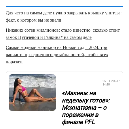
Для чего на самом деле нужно закрывать крышку унитаза:
факт, о котором вы не знали
Никаких сотен миллионов: стало известно, сколько стоит
замок Пугачевой и Галкина* на самом деле
Самый модный маникюр на Новый год – 2024: три
варианта праздничного дизайна ногтей, чтобы всех
поразить
СМЕШАННЫЕ
25.11.2023 /
ЕДИНОБОРСТВА
14:48
«Макияж на
недельку готов»:
Мохнаткина – о
поражении в
финале PFL