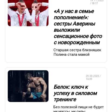
ХУДОЖЕСТВЕННАЯ
19.11.2023
ГИМНАСТИКА
/ 18:17
«А у нас в семье
пополнение!»:
сестры Аверины
выложили
сенсационное фото
с новорожденным
Старшая сестра близняшек
Полина стала мамой
КРАСОТА И
29.03.2025 /
ЗДОРОВЬЕ
16:39
Белок: ключ к
успеху в силовом
тренинге
Без полезной пищи не будет
ни массы, ни силы