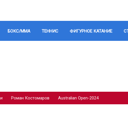
БОКС/ММА
ТЕННИС
ФИГУРНОЕ КАТАНИЕ
С
ии
Роман Костомаров
Australian Open-2024