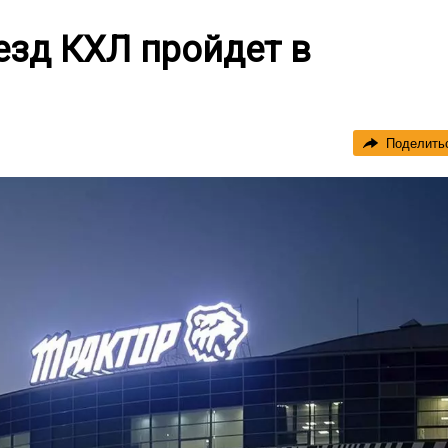
везд КХЛ пройдет в
Поделить