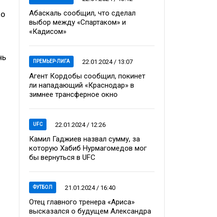
Абаскаль сообщил, что сделал
 о
выбор между «Спартаком» и
«Кадисом»
нь
22.01.2024 / 13:07
ПРЕМЬЕР-ЛИГА
Агент Кордобы сообщил, покинет
ли нападающий «Краснодар» в
зимнее трансферное окно
22.01.2024 / 12:26
UFC
Камил Гаджиев назвал сумму, за
которую Хабиб Нурмагомедов мог
бы вернуться в UFC
21.01.2024 / 16:40
ФУТБОЛ
Отец главного тренера «Ариса»
высказался о будущем Александра