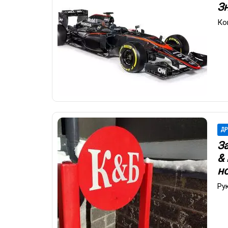
З
Ко
ДР
З
&
н
Ру