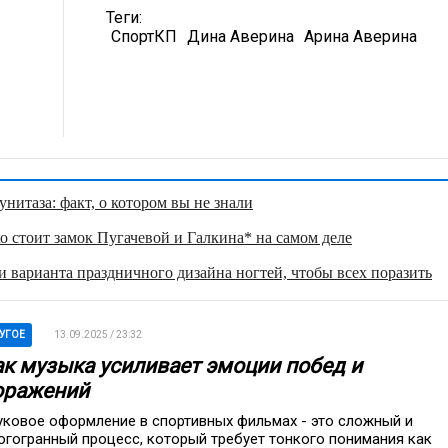
Теги:
СпортКП
Дина Аверина
Арина Аверина
нитаза: факт, о котором вы не знали
о стоит замок Пугачевой и Галкина* на самом деле
 варианта праздничного дизайна ногтей, чтобы всех поразить
УГОЕ
13.09.2025 / 23:32
ак музыка усиливает эмоции побед и
оражений
уковое оформление в спортивных фильмах - это сложный и
огогранный процесс, который требует тонкого понимания как