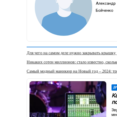
Александр
Бойченко
Для чего на самом деле нужно закрывать крышку у
Никаких сотен миллионов: стало известно, скольк
Самый модный маникюр на Новый год – 2024: три
ДР
К
п
Зв
мн