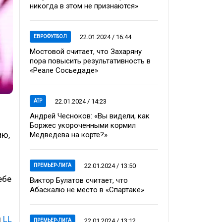
никогда в этом не признаются»
22.01.2024 / 16:44
ЕВРОФУТБОЛ
Мостовой считает, что Захаряну
пора повысить результативность в
«Реале Сосьедаде»
22.01.2024 / 14:23
ATP
Андрей Чесноков: «Вы видели, как
Боржес укороченными кормил
ию,
Медведева на корте?»
22.01.2024 / 13:50
ПРЕМЬЕР-ЛИГА
ебе
Виктор Булатов считает, что
Абаскалю не место в «Спартаке»
ы
LL
22.01.2024 / 13:12
ПРЕМЬЕР-ЛИГА