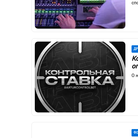
сп
ДР
К
о
О 
ФО