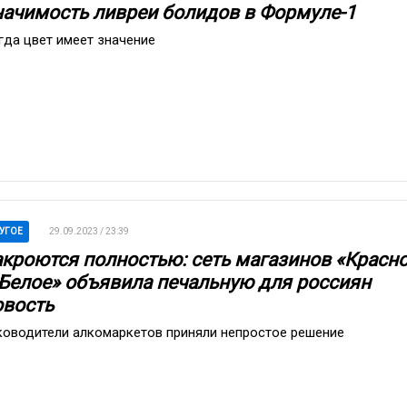
начимость ливреи болидов в Формуле-1
гда цвет имеет значение
УГОЕ
29.09.2023 / 23:39
акроются полностью: сеть магазинов «Красн
 Белое» объявила печальную для россиян
овость
ководители алкомаркетов приняли непростое решение