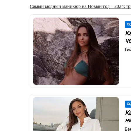
Самый модный маникюр на Новый год – 2024: три
ХУ
К
ч
Ги
ХУ
К
н
Бе