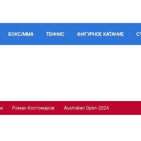
БОКС/ММА
ТЕННИС
ФИГУРНОЕ КАТАНИЕ
С
ии
Роман Костомаров
Australian Open-2024