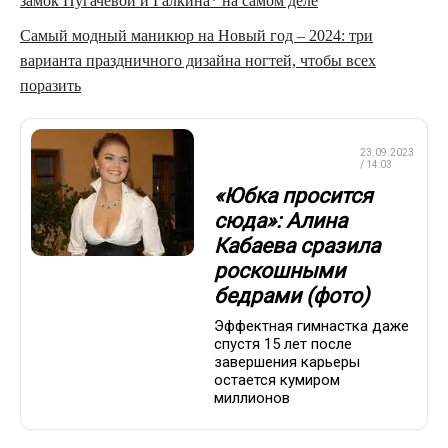
замок Пугачевой и Галкина* на самом деле
Самый модный маникюр на Новый год – 2024: три
варианта праздничного дизайна ногтей, чтобы всех
поразить
ХУДОЖЕСТВЕННАЯ
23.09.2023
ГИМНАСТИКА
/ 14:03
«Юбка просится
сюда»: Алина
Кабаева сразила
роскошными
бедрами (фото)
Эффектная гимнастка даже
спустя 15 лет после
завершения карьеры
остается кумиром
миллионов