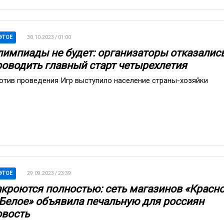
УГОЕ
30.10.2023 / 01:00
лимпиады не будет: организаторы отказалис
роводить главный старт четырехлетия
отив проведения Игр выступило население страны-хозяйки
УГОЕ
29.09.2023 / 23:39
акроются полностью: сеть магазинов «Красн
 Белое» объявила печальную для россиян
овость