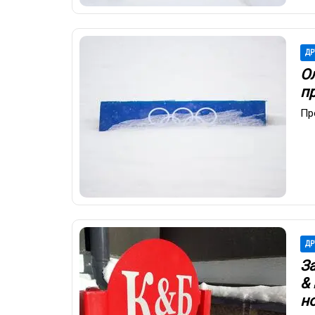
ДР
О
п
Пр
ДР
З
&
н