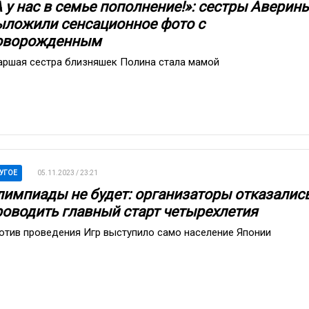
А у нас в семье пополнение!»: сестры Аверин
ыложили сенсационное фото с
оворожденным
аршая сестра близняшек Полина стала мамой
УГОЕ
05.11.2023 / 23:21
лимпиады не будет: организаторы отказалис
роводить главный старт четырехлетия
отив проведения Игр выступило само население Японии