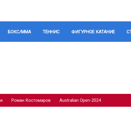
БОКС/ММА
ТЕННИС
ФИГУРНОЕ КАТАНИЕ
С
ии
Роман Костомаров
Australian Open-2024