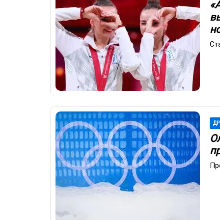
«
в
н
Ст
ДР
О
п
Пр