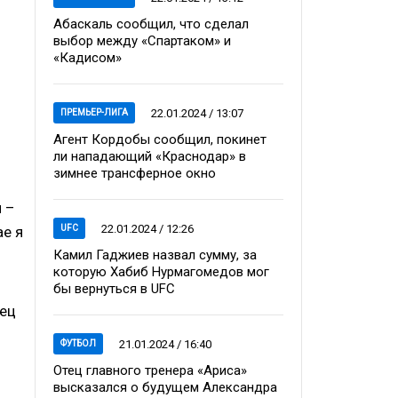
о
Абаскаль сообщил, что сделал
выбор между «Спартаком» и
«Кадисом»
22.01.2024 / 13:07
ПРЕМЬЕР-ЛИГА
Агент Кордобы сообщил, покинет
ли нападающий «Краснодар» в
зимнее трансферное окно
и –
22.01.2024 / 12:26
UFC
ае я
Камил Гаджиев назвал сумму, за
которую Хабиб Нурмагомедов мог
бы вернуться в UFC
нец
21.01.2024 / 16:40
ФУТБОЛ
Отец главного тренера «Ариса»
высказался о будущем Александра