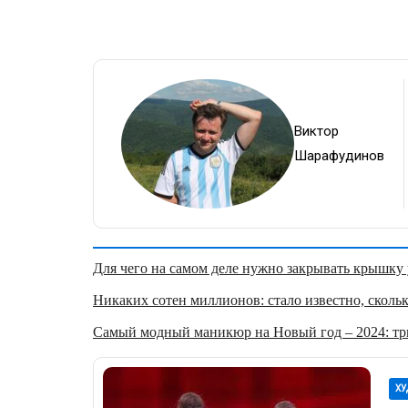
Виктор
Шарафудинов
Для чего на самом деле нужно закрывать крышку у
Никаких сотен миллионов: стало известно, скольк
Самый модный маникюр на Новый год – 2024: три
ХУ