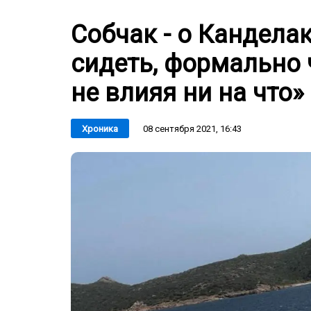
Собчак - о Кандела
сидеть, формально 
не влияя ни на что»
08 сентября 2021, 16:43
Хроника