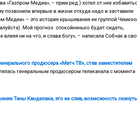
ва «Газпром-Медиа», – прим.ред.) хотел от нее избавитьс
у позвонили впервые в жизни откуда надо и заставили
ром-Медиа» – это история крышевания ее группой Чемезо
алуйста). Мой прогноз: спокойненько будет сидеть,
 влияя ни на что, и слава богу», – написала Собчак в св
генерального продюсера «Матч ТВ», став заместителем
являлась генеральным продюсером телеканала с момента
ение Тины Канделаки, это ее слив, возможность скинуть