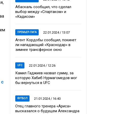
я,
Абаскаль сообщил, что сделал
выбор между «Спартаком» и
ва
«Кадисом»
оем
22.01.2024 / 13:07
ПРЕМЬЕР-ЛИГА
Агент Кордобы сообщил, покинет
ли нападающий «Краснодар» в
зимнее трансферное окно
22.01.2024 / 12:26
UFC
Камил Гаджиев назвал сумму, за
которую Хабиб Нурмагомедов мог
 с
бы вернуться в UFC
21.01.2024 / 16:40
ФУТБОЛ
Отец главного тренера «Ариса»
высказался о будущем Александра