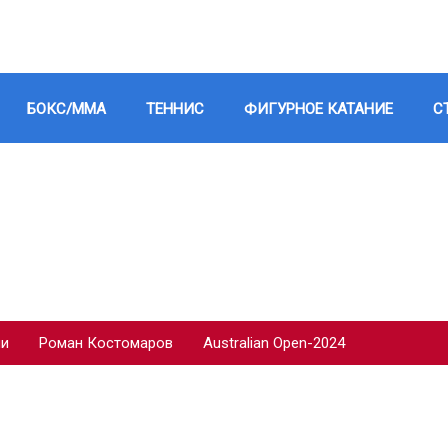
БОКС/ММА
ТЕННИС
ФИГУРНОЕ КАТАНИЕ
С
ии
Роман Костомаров
Australian Open-2024