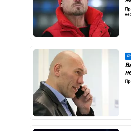
н
Пр
не
ХР
В
н
Пр