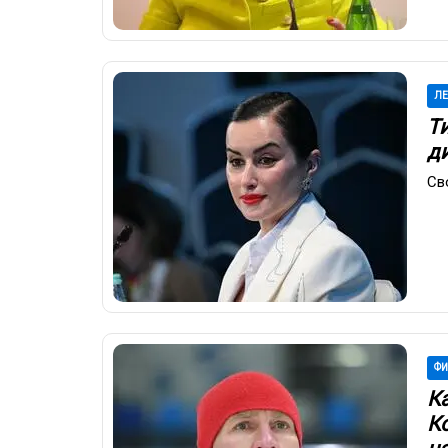
ЛЕ
Т
д
Св
ФИ
К
Ко