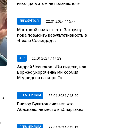
никогда в этом не признаются»
22.01.2024 / 16:44
ЕВРОФУТБОЛ
Мостовой считает, что Захаряну
пора повысить результативность в
«Реале Сосьедаде»
22.01.2024 / 14:23
ATP
Андрей Чесноков: «Вы видели, как
Боржес укороченными кормил
Медведева на корте?»
22.01.2024 / 13:50
ПРЕМЬЕР-ЛИГА
го
Виктор Булатов считает, что
Абаскалю не место в «Спартаке»
я
22.01.2024 / 13:12
ПРЕМЬЕР-ЛИГА