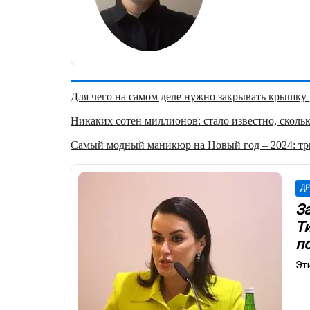
Для чего на самом деле нужно закрывать крышку у
Никаких сотен миллионов: стало известно, скольк
Самый модный маникюр на Новый год – 2024: три
ДР
З
Т
п
Эт