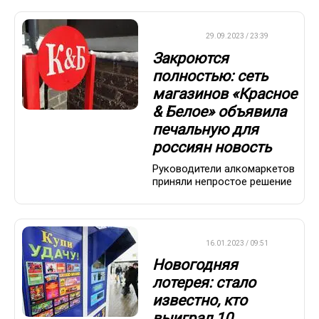
ДРУГОЕ
29.09.2023 / 23:39
Закроются
полностью: сеть
магазинов «Красное
& Белое» объявила
печальную для
россиян новость
Руководители алкомаркетов
приняли непростое решение
ВАЖНО
16.01.2023 / 09:51
Новогодняя
лотерея: стало
известно, кто
выиграл 10