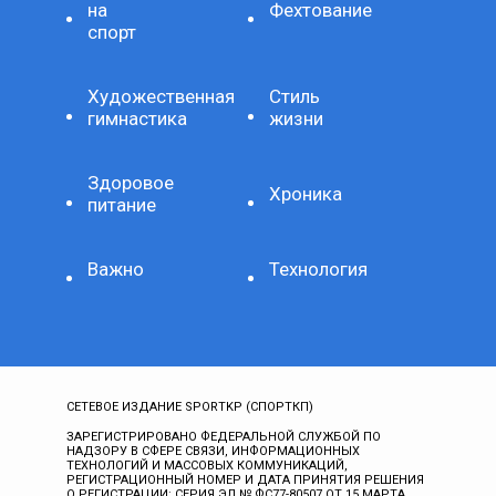
на
Фехтование
спорт
Художественная
Стиль
гимнастика
жизни
Здоровое
Хроника
питание
Важно
Технология
СЕТЕВОЕ ИЗДАНИЕ SPORTKP (СПОРТКП)
ЗАРЕГИСТРИРОВАНО ФЕДЕРАЛЬНОЙ СЛУЖБОЙ ПО
НАДЗОРУ В СФЕРЕ СВЯЗИ, ИНФОРМАЦИОННЫХ
ТЕХНОЛОГИЙ И МАССОВЫХ КОММУНИКАЦИЙ,
РЕГИСТРАЦИОННЫЙ НОМЕР И ДАТА ПРИНЯТИЯ РЕШЕНИЯ
О РЕГИСТРАЦИИ: СЕРИЯ ЭЛ № ФС77-80507 ОТ 15 МАРТА