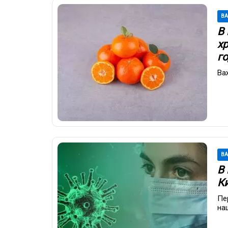
В
В
х
г
Ва
В
В
К
Пе
на