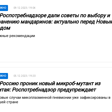
АЖНО
09.12.2023 / 19:04
 Роспотребнадзоре дали советы по выбору и
ранению мандаринов: актуально перед Новы
одом
жные рекомендации
АЖНО
05.12.2023 / 19:20
 Россию проник новый микроб-мутант из
итая: Роспотребнадзор предупреждает
рвые случаи микоплазменной пневмонии уже зафиксированы в
шей стране