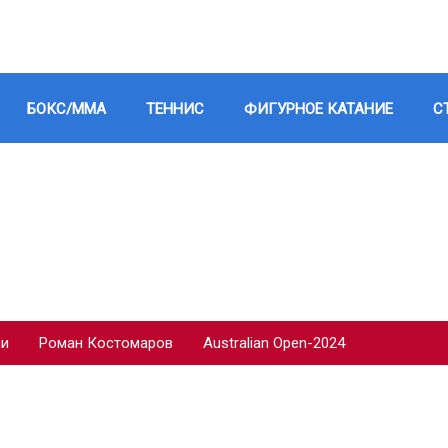
БОКС/ММА
ТЕННИС
ФИГУРНОЕ КАТАНИЕ
С
ии
Роман Костомаров
Australian Open-2024