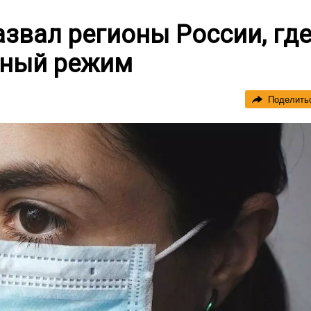
звал регионы России, гд
чный режим
Поделить