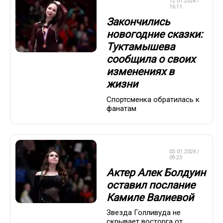
ФИГУРНОЕ
12.01.2024 /
КАТАНИЕ
16:11
Закончились
новогодние сказки:
Туктамышева
сообщила о своих
изменениях в
жизни
Спортсменка обратилась к
фанатам
ФИГУРНОЕ
03.01.2024 /
КАТАНИЕ
09:23
Актер Алек Болдуин
оставил послание
Камиле Валиевой
Звезда Голливуда не
скрывает восторга от