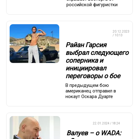
российской фигуристки
ПРОФЕССИОНАЛЬНЫЙ
20.12.2023
БОКС
/ 10:13
Райан Гарсия
выбрал следующего
соперника и
инициировал
переговоры о бое
В предыдущем бою
американец отправил в
нокаут Оскара Дуарте
ХРОНИКА
22.01.2024 / 18:24
Валуев – о WADA: