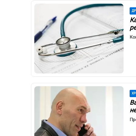
ДР
Ка
р
Ко
ХР
В
н
Пр