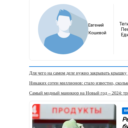
Теги
Евгений
Пе
Кошевой
Ед
Для чего на самом деле нужно закрывать крышку у
Никаких сотен миллионов: стало известно, скольк
Самый модный маникюр на Новый год – 2024: три
В
Р
б