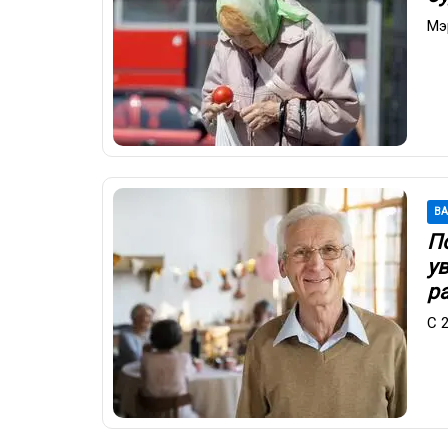
Мэ
В
П
ув
р
С 