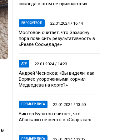
никогда в этом не признаются»
22.01.2024 / 16:44
ЕВРОФУТБОЛ
Мостовой считает, что Захаряну
пора повысить результативность в
«Реале Сосьедаде»
22.01.2024 / 14:23
ATP
Андрей Чесноков: «Вы видели, как
Боржес укороченными кормил
Медведева на корте?»
22.01.2024 / 13:50
ПРЕМЬЕР-ЛИГА
Виктор Булатов считает, что
Абаскалю не место в «Спартаке»
 в
22.01.2024 / 13:12
ПРЕМЬЕР-ЛИГА