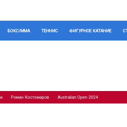
БОКС/ММА
ТЕННИС
ФИГУРНОЕ КАТАНИЕ
С
ии
Роман Костомаров
Australian Open-2024