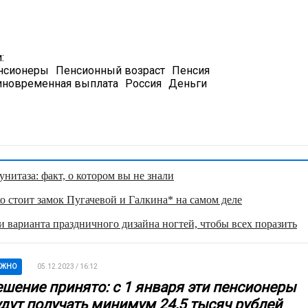
:
нсионеры
Пенсионный возраст
Пенсия
иновременная выплата
Россия
Деньги
нитаза: факт, о котором вы не знали
о стоит замок Пугачевой и Галкина* на самом деле
 варианта праздничного дизайна ногтей, чтобы всех поразить
АЖНО
05.12.2023 / 16:12
ешение принято: с 1 января эти пенсионеры
удут получать минимум 24,5 тысяч рублей