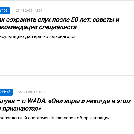
УГОЕ
25.11.2023 / 12:27
к сохранить слух после 50 лет: советы и
екомендации специалиста
нсультацию дал врач-отоларинголог
ОНИКА
22.01.2024 / 18:24
алуев – о WADA: «Они воры и никогда в этом
е признаются»
ославленный спортсмен высказался об организации