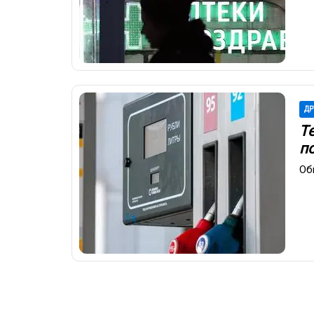
ДР
Т
п
Об