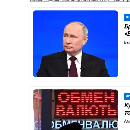
П
Б
«
Вы
ДР
К
т
Ам