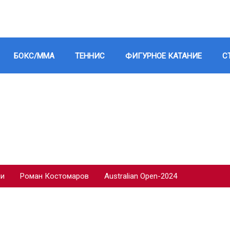
БОКС/ММА
ТЕННИС
ФИГУРНОЕ КАТАНИЕ
С
ии
Роман Костомаров
Australian Open-2024