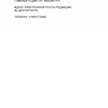
ГЛАВНЫЙ РЕДАКТОР: МЫСИН Н.Н.
АДРЕС ЭЛЕКТРОННОЙ ПОЧТЫ РЕДАКЦИИ:
ALL@SPORTKP.RU
ТЕЛЕФОН: +74957770282