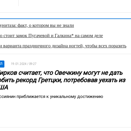
нитаза: факт, о котором вы не знали
о стоит замок Пугачевой и Галкина* на самом деле
 варианта праздничного дизайна ногтей, чтобы всех поразить
ХЛ
19.01.2024 / 09:27
рков считает, что Овечкину могут не дать
бить рекорд Гретцки, потребовав уехать из
ША
ссиянин приближается к уникальному достижению