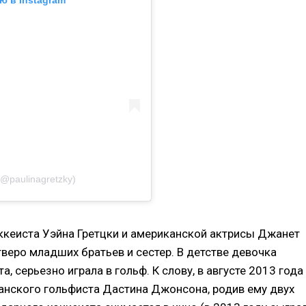
ю в Instagram
(@paulinagretzky)
ккеиста Уэйна Гретцки и американской актрисы Джанет
тверо младших братьев и сестер. В детстве девочка
, серьезно играла в гольф. К слову, в августе 2013 года
анского гольфиста Дастина Джонсона, родив ему двух