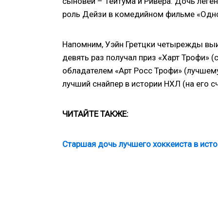
сыновей – Тейтума и Ривера. Дочь леген
роль Дейзи в комедийном фильме «Однок
Напомним, Уэйн Гретцки четырежды выи
девять раз получал приз «Харт Трофи» (
обладателем «Арт Росс Трофи» (лучшему
лучший снайпер в истории НХЛ (на его сч
ЧИТАЙТЕ ТАКЖЕ:
Старшая дочь лучшего хоккеиста в ист