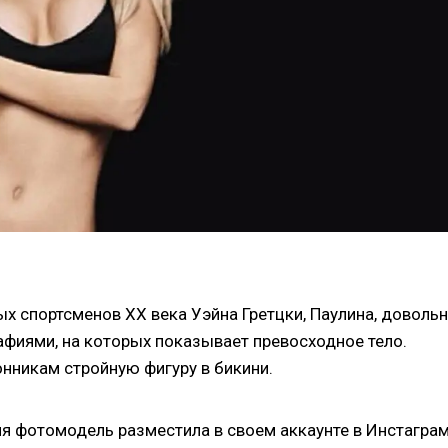
х спортсменов XX века Уэйна Гретцки, Паулина, доволь
афиями, на которых показывает превосходное тело.
нникам стройную фигуру в бикини.
 фотомодель разместила в своем аккаунте в Инстаграм