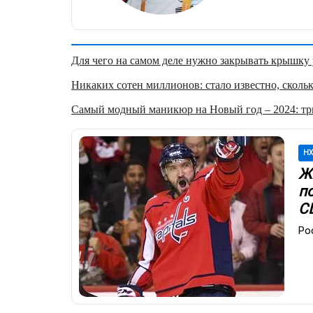
Для чего на самом деле нужно закрывать крышку у
Никаких сотен миллионов: стало известно, скольк
Самый модный маникюр на Новый год – 2024: три
Н
Жи
по
С
Ро