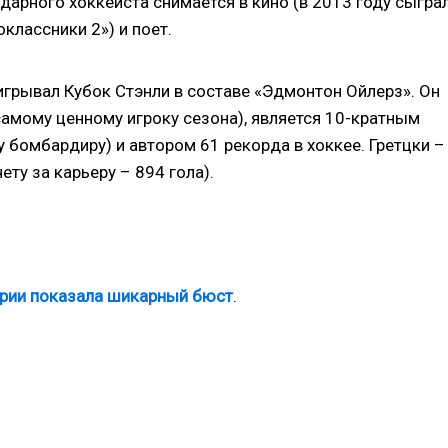
дарного хоккеиста снимается в кино (в 2013 году сыгра
лассники 2») и поет.
грывал Кубок Стэнли в составе «Эдмонтон Ойлерз». Он
самому ценному игроку сезона), является 10-кратным
 бомбардиру) и автором 61 рекорда в хоккее. Гретцки –
ету за карьеру – 894 гола).
ории показала шикарный бюст
.