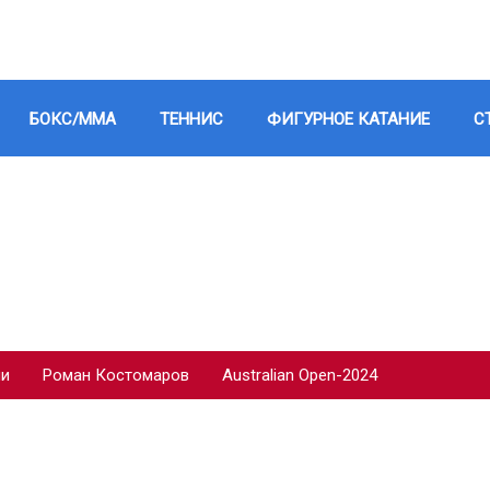
БОКС/ММА
ТЕННИС
ФИГУРНОЕ КАТАНИЕ
С
ии
Роман Костомаров
Australian Open-2024