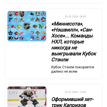
НХЛ
29.02.2024 / 04:05
«Миннесота»,
«Нэшвилл», «Сан-
Хосе»... Команды
НХЛ, которые
никогда не
выигрывали Кубок
Стэнли
Кубок Стэнли покоряется
далеко не всем
НХЛ
22.01.2024 / 10:53
Оформивший хет-
трик Капризов