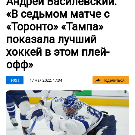
Андрей Василевский:
«В седьмом матче с
«Торонто» «Тампа»
показала лучший
хоккей в этом плей-
офф»
17 мая 2022, 17:34
НХЛ
Поделиться