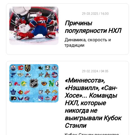
НХЛ
29.03.2025 / 16:30
Причины
популярности НХЛ
Динамика, скорость и
традиции
НХЛ
29.02.2024 / 04:05
«Миннесота»,
«Нэшвилл», «Сан-
Хосе»... Команды
НХЛ, которые
никогда не
выигрывали Кубок
Стэнли
Кубок Стэнли покоряется