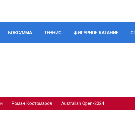
БОКС/ММА
ТЕННИС
ФИГУРНОЕ КАТАНИЕ
С
ии
Роман Костомаров
Australian Open-2024