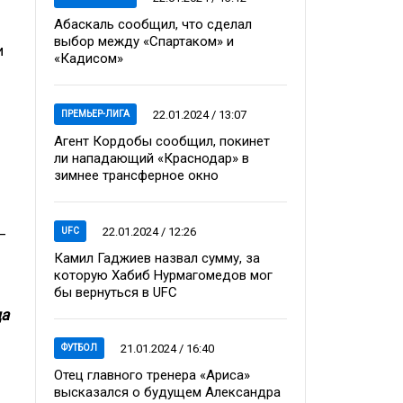
Абаскаль сообщил, что сделал
выбор между «Спартаком» и
и
«Кадисом»
22.01.2024 / 13:07
ПРЕМЬЕР-ЛИГА
Агент Кордобы сообщил, покинет
ли нападающий «Краснодар» в
зимнее трансферное окно
22.01.2024 / 12:26
UFC
–
Камил Гаджиев назвал сумму, за
которую Хабиб Нурмагомедов мог
бы вернуться в UFC
да
21.01.2024 / 16:40
ФУТБОЛ
Отец главного тренера «Ариса»
высказался о будущем Александра