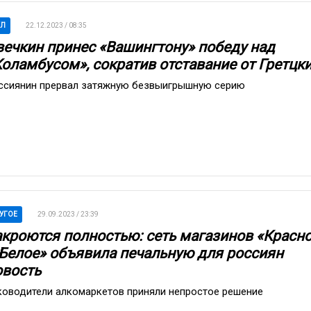
ХЛ
22.12.2023 / 08:35
вечкин принес «Вашингтону» победу над
Коламбусом», сократив отставание от Гретцк
ссиянин прервал затяжную безвыигрышную серию
УГОЕ
29.09.2023 / 23:39
акроются полностью: сеть магазинов «Красн
 Белое» объявила печальную для россиян
овость
ководители алкомаркетов приняли непростое решение