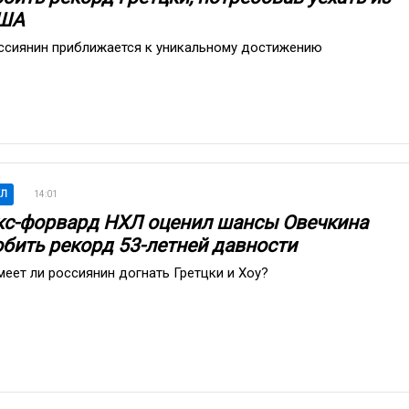
ША
ссиянин приближается к уникальному достижению
ХЛ
14:01
кс-форвард НХЛ оценил шансы Овечкина
обить рекорд 53-летней давности
меет ли россиянин догнать Гретцки и Хоу?