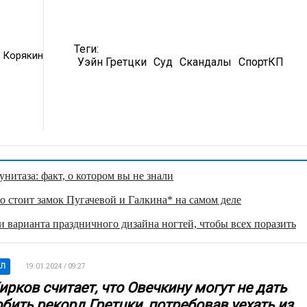
Теги:
 Корякин
Уэйн Гретцки
Суд
Скандалы
СпортКП
нитаза: факт, о котором вы не знали
о стоит замок Пугачевой и Галкина* на самом деле
 варианта праздничного дизайна ногтей, чтобы всех поразить
ХЛ
19.01.2024 / 09:27
рков считает, что Овечкину могут не дать
бить рекорд Гретцки, потребовав уехать из