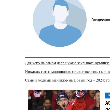
Владислав
Для чего на самом деле нужно закрывать крышку у
Никаких сотен миллионов: стало известно, скольк
Самый модный маникюр на Новый год – 2024: три
Н
Жи
по