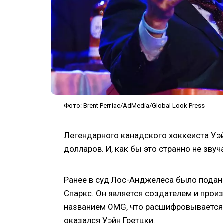
Фото: Brent Perniac/AdMedia/Global Look Press
Легендарного канадского хоккеиста Уэйн
долларов. И, как бы это странно не звуч
Ранее в суд Лос-Анджелеса было подано
Спаркс. Он является создателем и прои
названием OMG, что расшифровывается 
оказался Уэйн Гретцки.