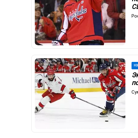
С
Ро
Н
Э
п
Су