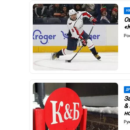
Н
О
«
Ро
ДР
З
&
н
Ру