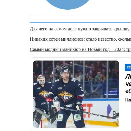
Для чего на самом деле нужно закрывать крышку у
Никаких сотен миллионов: стало известно, скольк
Самый модный маникюр на Новый год – 2024: три
КХ
Л
ч
«
Ни