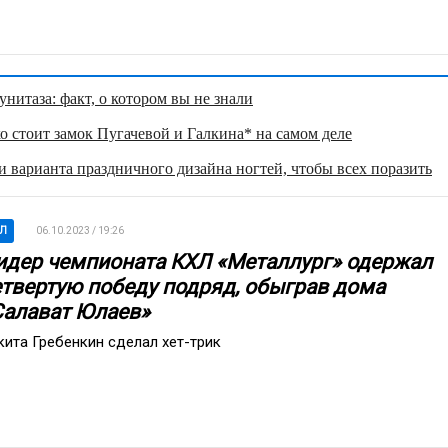
нитаза: факт, о котором вы не знали
о стоит замок Пугачевой и Галкина* на самом деле
 варианта праздничного дизайна ногтей, чтобы всех поразить
Л
06.10.2023 / 19:26
идер чемпионата КХЛ «Металлург» одержал
етвертую победу подряд, обыграв дома
Салават Юлаев»
кита Гребенкин сделал хет-трик