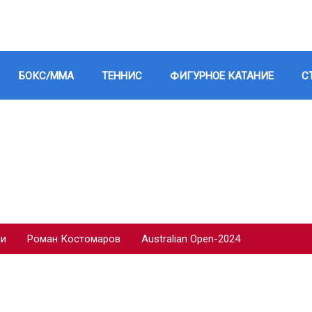
БОКС/ММА
ТЕННИС
ФИГУРНОЕ КАТАНИЕ
С
ии
Роман Костомаров
Australian Open-2024