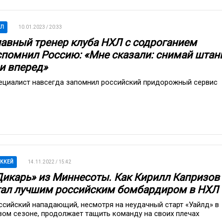
ХЛ
10.01.2023 / 20:33
лавный тренер клуба НХЛ с содроганием
спомнил Россию: «Мне сказали: снимай штан
 и вперед»
ециалист навсегда запомнил российский придорожный сервис
ККЕЙ
14.11.2022 / 15:42
Дикарь» из Миннесоты. Как Кирилл Капризов
тал лучшим российским бомбардиром в НХЛ
ссийский нападающий, несмотря на неудачный старт «Уайлд» в
вом сезоне, продолжает тащить команду на своих плечах