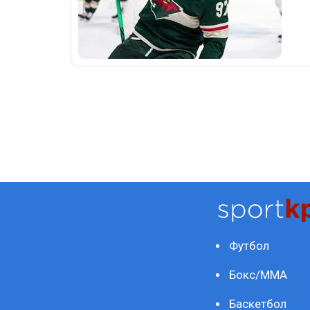
Футбол
Бокс/ММА
Баскетбол