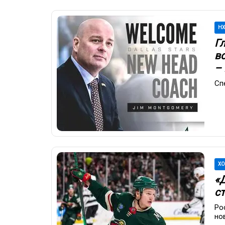
Н
Г
в
–
Сп
ХО
«
с
Ро
но