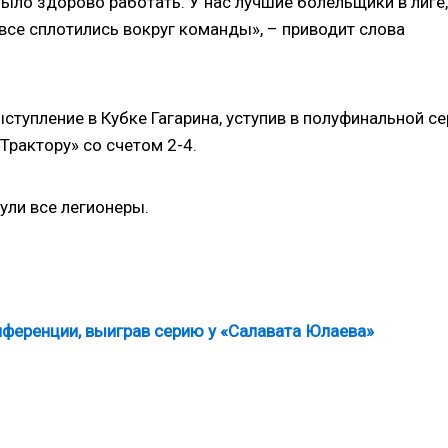
было здорово работать. У нас лучшие болельщики в лиге,
 все сплотились вокруг команды», – приводит слова
тупление в Кубке Гагарина, уступив в полуфинальной се
рактору» со счетом 2-4.
ули все легионеры.
нференции, выиграв серию у «Салавата Юлаева»