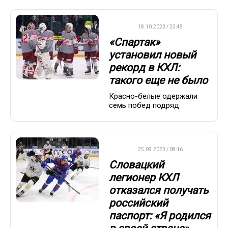
КХЛ
18.10.2023 / 23:48
«Спартак»
установил новый
рекорд в КХЛ:
такого еще не было
Красно-белые одержали
семь побед подряд
КХЛ
25.09.2023 / 08:16
Словацкий
легионер КХЛ
отказался получать
российский
паспорт: «Я родился