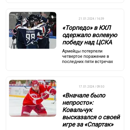
КХЛ
21.01.2024 / 16:39
«Торпедо» в КХЛ
одержало волевую
победу над ЦСКА
Армейцы потерпели
четвертое поражение в
последних пяти встречах
КХЛ
17.01.2024 / 09:50
«Вначале было
непросто»:
Ковальчук
высказался о своей
игре за «Спартак»