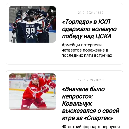
КХЛ
21.01.2024 / 16:39
«Торпедо» в КХЛ
одержало волевую
победу над ЦСКА
Армейцы потерпели
четвертое поражение в
последних пяти встречах
КХЛ
17.01.2024 / 09:50
«Вначале было
непросто»:
Ковальчук
высказался о своей
игре за «Спартак»
40-летний форвард вернулся