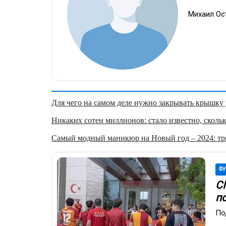
Михаил Ос
Для чего на самом деле нужно закрывать крышку у
Никаких сотен миллионов: стало известно, скольк
Самый модный маникюр на Новый год – 2024: три
ФУ
С
п
По