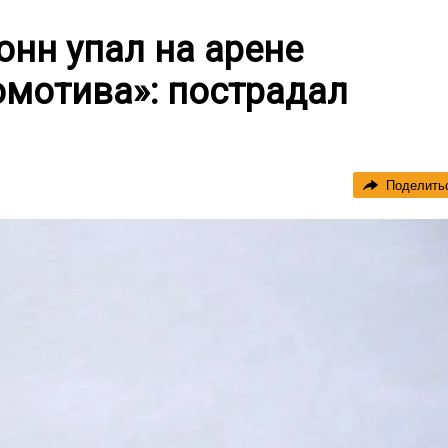
онн упал на арене
омотива»: пострадал
Поделить