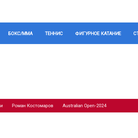
БОКС/ММА
ТЕННИС
ФИГУРНОЕ КАТАНИЕ
С
ии
Роман Костомаров
Australian Open-2024