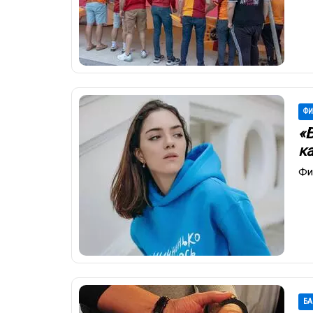
ФИ
«
к
Фи
БА