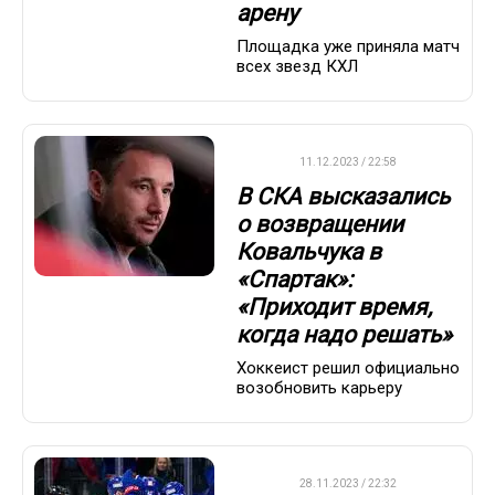
арену
Площадка уже приняла матч
всех звезд КХЛ
КХЛ
11.12.2023 / 22:58
В СКА высказались
о возвращении
Ковальчука в
«Спартак»:
«Приходит время,
когда надо решать»
Хоккеист решил официально
возобновить карьеру
КХЛ
28.11.2023 / 22:32