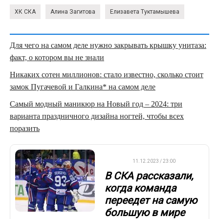
ХК СКА
Алина Загитова
Елизавета Туктамышева
Для чего на самом деле нужно закрывать крышку унитаза:
факт, о котором вы не знали
Никаких сотен миллионов: стало известно, сколько стоит
замок Пугачевой и Галкина* на самом деле
Самый модный маникюр на Новый год – 2024: три
варианта праздничного дизайна ногтей, чтобы всех
поразить
КХЛ
11.12.2023 / 23:00
В СКА рассказали,
когда команда
переедет на самую
большую в мире