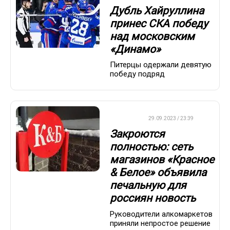
Дубль Хайруллина
принес СКА победу
над московским
«Динамо»
Питерцы одержали девятую
победу подряд
ДРУГОЕ
29.09.2023 / 23:39
Закроются
полностью: сеть
магазинов «Красное
& Белое» объявила
печальную для
россиян новость
Руководители алкомаркетов
приняли непростое решение