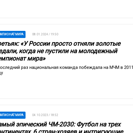
МПИОНАТ МИРА
08.01.2024 / 19:50
ретьяк: «У России просто отняли золотые
едали, когда не пустили на молодежный
емпионат мира»
последний раз национальная команда побеждала на МЧМ в 201
ду
МПИОНАТ МИРА
04.10.2023 / 18:52
амый эпический ЧМ-2030: Футбол на трех
онтинентах, 6 стран-хозяев и интригующие