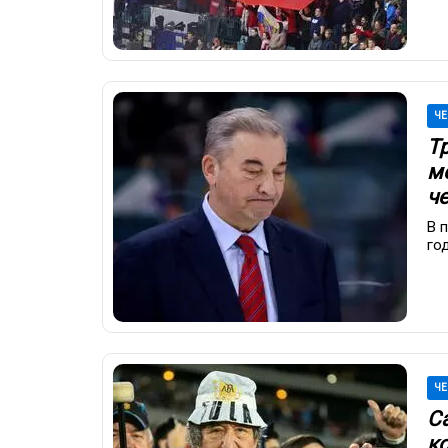
ЧЕ
Т
м
ч
В 
го
ЧЕ
С
к