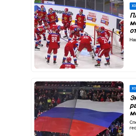
ХО
П
м
о
На
ХО
Э
ра
м
Сп
ге