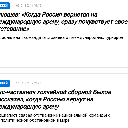
ККЕЙ
02.01.2024 / 18:15
лющев: «Когда Россия вернется на
еждународную арену, сразу почувствует свое
тставание»
циональная команда отстранена от международных турниров
ККЕЙ
21.12.2023 / 09:27
кс-наставник хоккейной сборной Быков
ссказал, когда Россию вернут на
еждународную арену
ециалист связал отстранение национальной команды с
ополитической обстановкой в мире