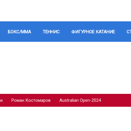
БОКС/ММА
ТЕННИС
ФИГУРНОЕ КАТАНИЕ
С
ии
Роман Костомаров
Australian Open-2024