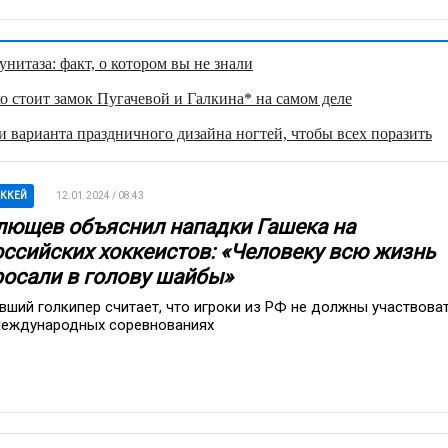
нитаза: факт, о котором вы не знали
о стоит замок Пугачевой и Галкина* на самом деле
 варианта праздничного дизайна ногтей, чтобы всех поразить
ККЕЙ
12.01.2024 / 08:43
лющев объяснил нападки Гашека на
оссийских хоккеистов: «Человеку всю жизнь
росали в голову шайбы»
вший голкипер считает, что игроки из РФ не должны участвова
международных соревнованиях