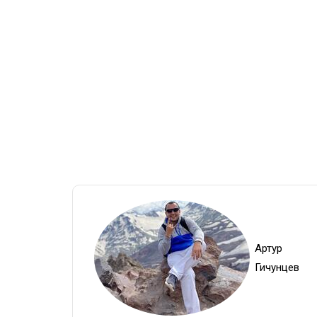
Артур
Гичунцев