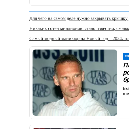
Для чего на самом деле нужно закрывать крышку у
Никаких сотен миллионов: стало известно, скольк
Самый модный маникюр на Новый год – 2024: три
ХО
П
р
б
Бы
в 