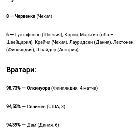
8 — Червенка
(Чехия)
6 —
Густафссон (Швеция), Корви, Мальгин (оба –
Швейцария), Крейчи (Чехия), Лауридсен (Дания), Лехтонен
(Финляндия), Шнайдер (Австрия)
Вратари:
98,73% — Олкинуора
(Финляндия, 4 матча)
94,55% —
Сваймен
(США, 3)
94,39% —
Дам (Дания, 6)