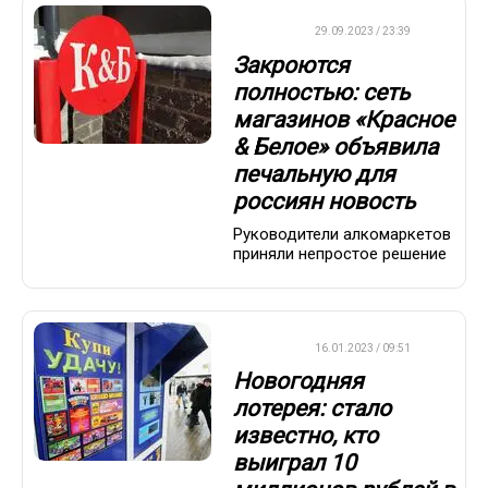
ДРУГОЕ
29.09.2023 / 23:39
Закроются
полностью: сеть
магазинов «Красное
& Белое» объявила
печальную для
россиян новость
Руководители алкомаркетов
приняли непростое решение
ВАЖНО
16.01.2023 / 09:51
Новогодняя
лотерея: стало
известно, кто
выиграл 10