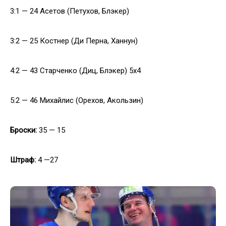
3:1 — 24 Асетов (Петухов, Блэкер)
3:2 — 25 Костнер (Ди Перна, Ханнун)
4:2 — 43 Старченко (Диц, Блэкер) 5x4
5:2 — 46 Михайлис (Орехов, Акользин)
Броски:
35 — 15
Штраф:
4 —27