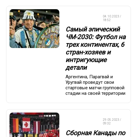
ЧЕМПИОНАТ
04.10.2023 /
МИРА
18:52
Самый эпический
ЧМ-2030: Футбол на
трех континентах, 6
стран-хозяев и
интригующие
детали
Аргентина, Парагвай и
Уругвай проведут свои
стартовые матчи групповой
стадии на своей территории
ЧЕМПИОНАТ
29.05.2023 /
МИРА
09:32
Сборная Канады по