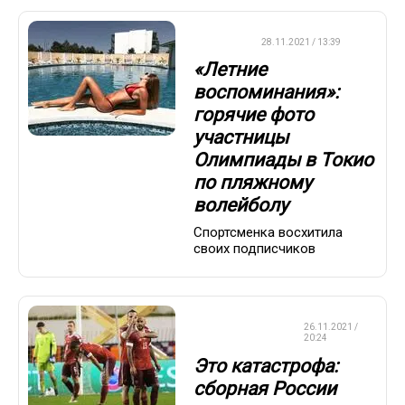
ДРУГОЕ
28.11.2021 / 13:39
«Летние
воспоминания»:
горячие фото
участницы
Олимпиады в Токио
по пляжному
волейболу
Спортсменка восхитила
своих подписчиков
СБОРНАЯ
26.11.2021 /
РОССИИ
20:24
Это катастрофа:
сборная России