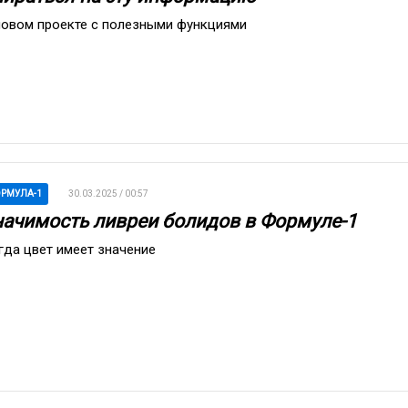
новом проекте с полезными функциями
РМУЛА-1
30.03.2025 / 00:57
начимость ливреи болидов в Формуле-1
гда цвет имеет значение