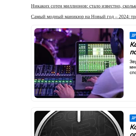
Никаких сотен миллионов: стало известно, скольк
Самый модный маникюр на Новый год – 2024: три
ДР
К
п
Зв
мн
сп
ДР
К
о