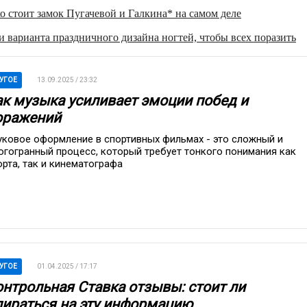
о стоит замок Пугачевой и Галкина* на самом деле
 варианта праздничного дизайна ногтей, чтобы всех поразить
УГОЕ
13.09.2025 / 23:32
ак музыка усиливает эмоции побед и
оражений
уковое оформление в спортивных фильмах - это сложный и
огогранный процесс, который требует тонкого понимания как
орта, так и кинематографа
УГОЕ
01.04.2025 / 17:17
онтрольная Ставка отзывы: стоит ли
пираться на эту информацию