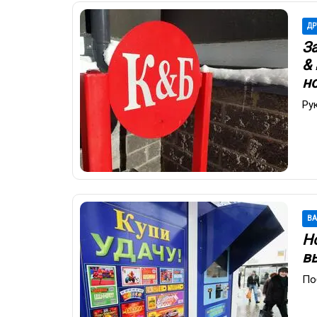
ДР
З
&
н
Ру
В
Но
в
По