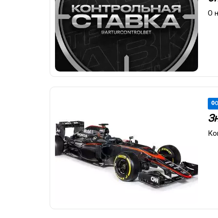
О 
ФО
З
Ко