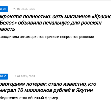
УГОЕ
29.09.2023 / 23:39
акроются полностью: сеть магазинов «Красн
 Белое» объявила печальную для россиян
овость
ководители алкомаркетов приняли непростое решение
АЖНО
16.01.2023 / 09:51
вогодняя лотерея: стало известно, кто
ыиграл 10 миллионов рублей в Якутии
бедителем стал обычный фермер