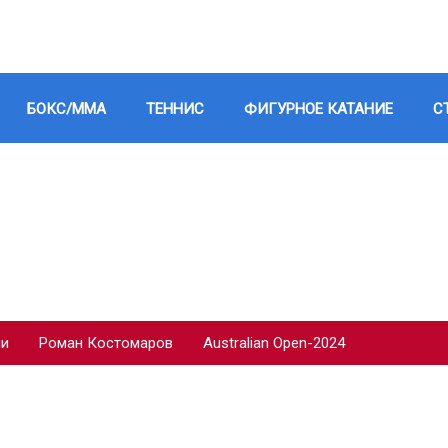
БОКС/ММА
ТЕННИС
ФИГУРНОЕ КАТАНИЕ
С
ии
Роман Костомаров
Australian Open-2024