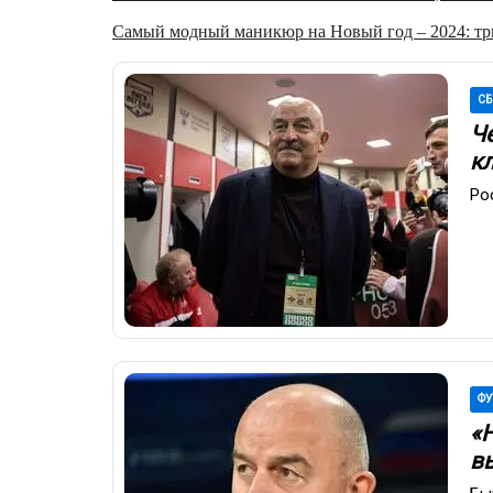
Самый модный маникюр на Новый год – 2024: три
СБ
Ч
к
Ро
ФУ
«
в