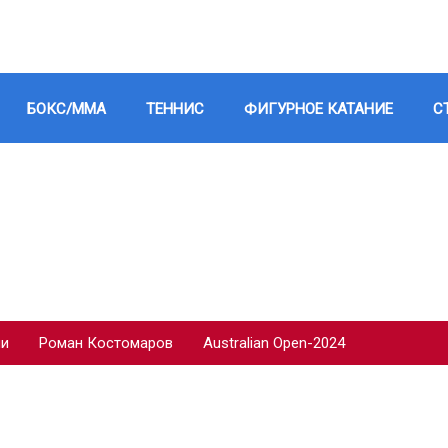
БОКС/ММА
ТЕННИС
ФИГУРНОЕ КАТАНИЕ
С
ии
Роман Костомаров
Australian Open-2024