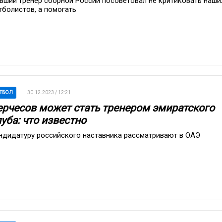
вший тренер сборной России посоветовал не критиковать наши
тболистов, а помогать
ТБОЛ
30.12.2023 / 12:21
ерчесов может стать тренером эмиратского
уба: что известно
ндидатуру российского наставника рассматривают в ОАЭ