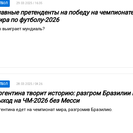
ТБОЛ
29.03.2025 / 16:35
лавные претенденты на победу на чемпионат
ира по футболу-2026
о выиграет мундиаль?
ТБОЛ
28.03.2025 / 04:26
ргентина творит историю: разгром Бразилии 
ыход на ЧМ-2026 без Месси
гентина едет на чемпионат мира, разгромив Бразилию.