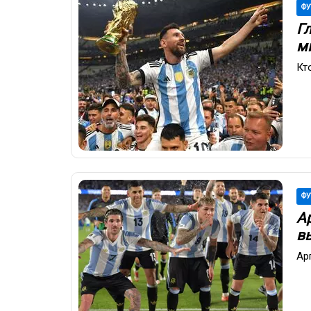
ФУ
Г
м
Кт
ФУ
А
в
Ар