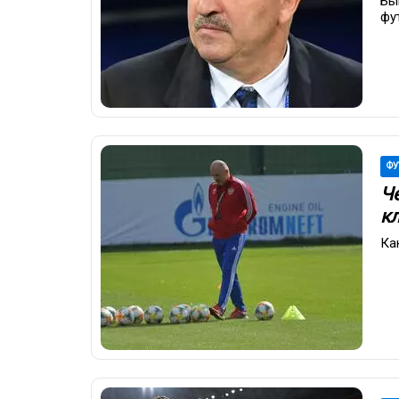
Бы
фу
ФУ
Ч
кл
Ка