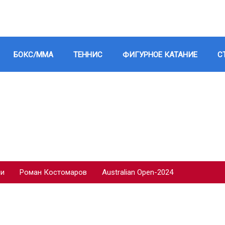
БОКС/ММА
ТЕННИС
ФИГУРНОЕ КАТАНИЕ
С
ии
Роман Костомаров
Australian Open-2024