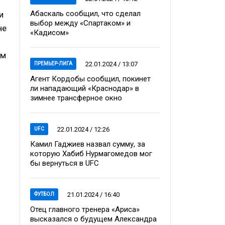
Абаскаль сообщил, что сделал
и
выбор между «Спартаком» и
не
«Кадисом»
ым
22.01.2024 / 13:07
ПРЕМЬЕР-ЛИГА
Агент Кордобы сообщил, покинет
ли нападающий «Краснодар» в
зимнее трансферное окно
22.01.2024 / 12:26
UFC
Камил Гаджиев назвал сумму, за
которую Хабиб Нурмагомедов мог
бы вернуться в UFC
21.01.2024 / 16:40
ФУТБОЛ
Отец главного тренера «Ариса»
высказался о будущем Александра