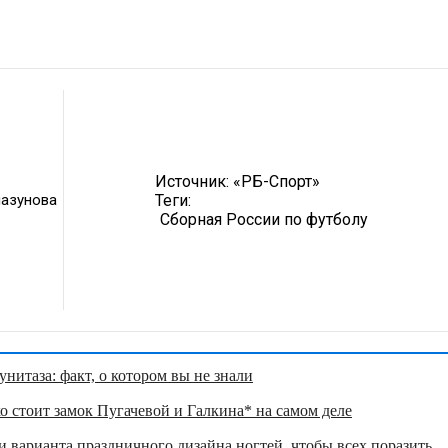
Источник:
«РБ-Спорт»
лазунова
Теги:
Сборная России по футболу
нитаза: факт, о котором вы не знали
о стоит замок Пугачевой и Галкина* на самом деле
 варианта праздничного дизайна ногтей, чтобы всех поразить