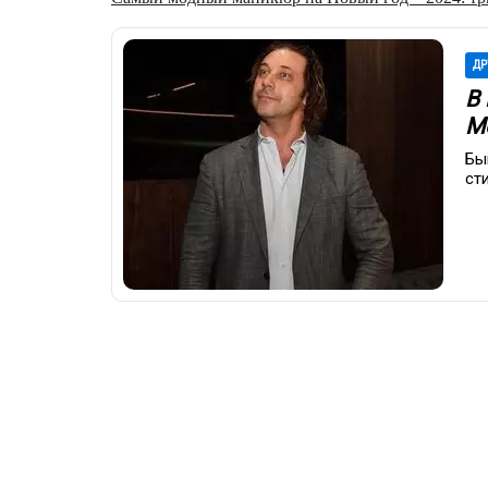
ДР
В
М
Бы
ст