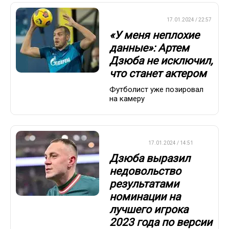
ПРЕМЬЕР-ЛИГА
17.01.2024 / 22:57
«У меня неплохие
данные»: Артем
Дзюба не исключил,
что станет актером
Футболист уже позировал
на камеру
ФУТБОЛ
17.01.2024 / 14:51
Дзюба выразил
недовольство
результатами
номинации на
лучшего игрока
2023 года по версии