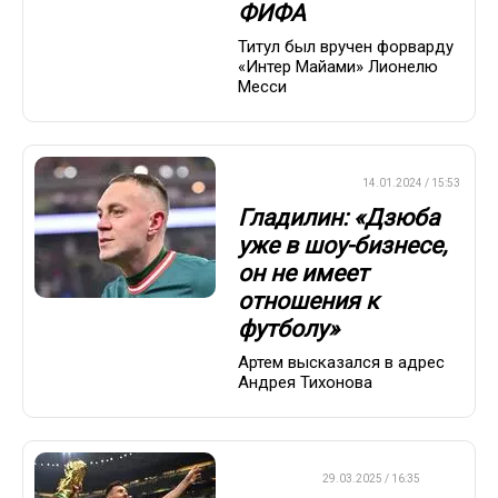
ФИФА
Титул был вручен форварду
«Интер Майами» Лионелю
Месси
ПРЕМЬЕР-ЛИГА
14.01.2024 / 15:53
Гладилин: «Дзюба
уже в шоу-бизнесе,
он не имеет
отношения к
футболу»
Артем высказался в адрес
Андрея Тихонова
ФУТБОЛ
29.03.2025 / 16:35