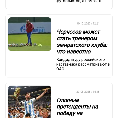
футболистов, а помогать
ФУТБОЛ
30.12.2023 / 12:21
Черчесов может
стать тренером
эмиратского клуба:
что известно
Кандидатуру российского
наставника рассматривают в
ОАЭ
ФУТБОЛ
29.03.2025 / 16:35
Главные
претенденты на
победу на