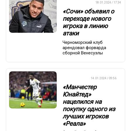
ПРЕМЬЕР-ЛИГА
18.01.2024 / 17:34
«Сочи» объявил о
переходе нового
игрока в линию
атаки
Черноморский клуб
арендовал форварда
сборной Венесуэлы
ТРАНСФЕРЫ
14.01.2024 / 09:56
«Манчестер
Юнайтед»
нацелился на
покупку одного из
лучших игроков
«Реала»