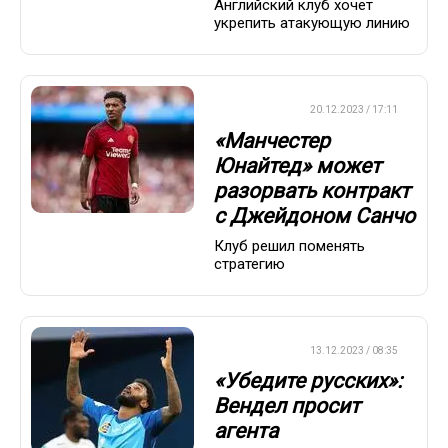
Английский клуб хочет
укрепить атакующую линию
ТРАНСФЕРЫ
20.12.2023 / 17:11
«Манчестер
Юнайтед» может
разорвать контракт
с Джейдоном Санчо
Клуб решил поменять
стратегию
ТРАНСФЕРЫ
13.12.2023 / 08:35
«Убедите русских»:
Вендел просит
агента