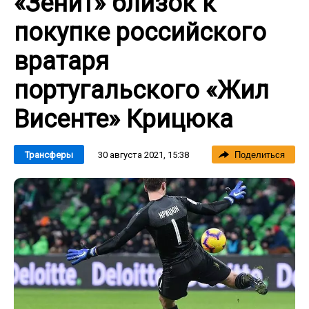
«Зенит» близок к
покупке российского
вратаря
португальского «Жил
Висенте» Крицюка
30 августа 2021, 15:38
Трансферы
Поделиться