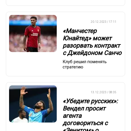
ТРАНСФЕРЫ
20.12.2023 / 17:11
«Манчестер
Юнайтед» может
разорвать контракт
с Джейдоном Санчо
Клуб решил поменять
стратегию
ТРАНСФЕРЫ
13.12.2023 / 08:35
«Убедите русских»:
Вендел просит
агента
договориться с
«Зенитом» о