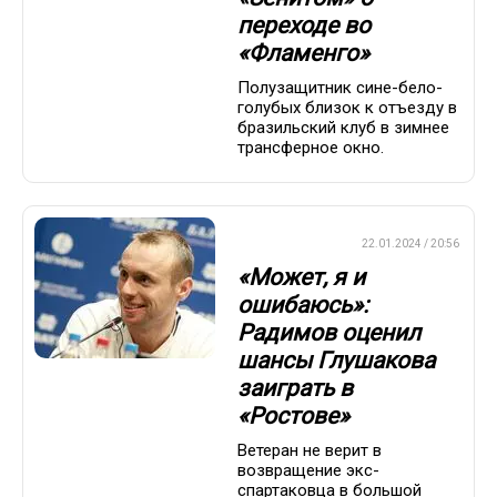
переходе во
«Фламенго»
Полузащитник сине-бело-
голубых близок к отъезду в
бразильский клуб в зимнее
трансферное окно.
ПРЕМЬЕР-ЛИГА
22.01.2024 / 20:56
«Может, я и
ошибаюсь»:
Радимов оценил
шансы Глушакова
заиграть в
«Ростове»
Ветеран не верит в
возвращение экс-
спартаковца в большой