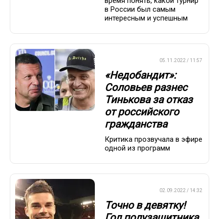
время понять, какой турнир
в России был самым
интересным и успешным
ПРЕМЬЕР-ЛИГА
05.11.2022 / 11:57
«Недобандит»:
Соловьев разнес
Тинькова за отказ
от российского
гражданства
Критика прозвучала в эфире
одной из программ
ПРЕМЬЕР-ЛИГА
02.09.2022 / 14:32
Точно в девятку!
Гол полузащитника