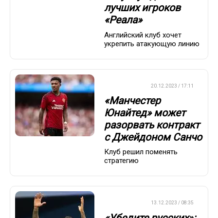
лучших игроков
«Реала»
Английский клуб хочет
укрепить атакующую линию
ТРАНСФЕРЫ
20.12.2023 / 17:11
«Манчестер
Юнайтед» может
разорвать контракт
с Джейдоном Санчо
Клуб решил поменять
стратегию
ТРАНСФЕРЫ
13.12.2023 / 08:35
«Убедите русских»: