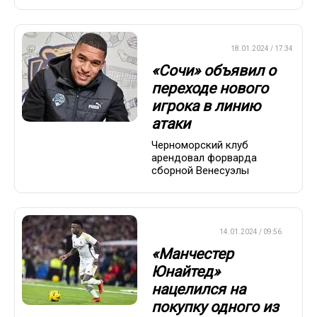
ПРЕМЬЕР-ЛИГА
18.01.2024 / 17:34
«Сочи» объявил о
переходе нового
игрока в линию
атаки
Черноморский клуб
арендовал форварда
сборной Венесуэлы
ТРАНСФЕРЫ
14.01.2024 / 09:56
«Манчестер
Юнайтед»
нацелился на
покупку одного из