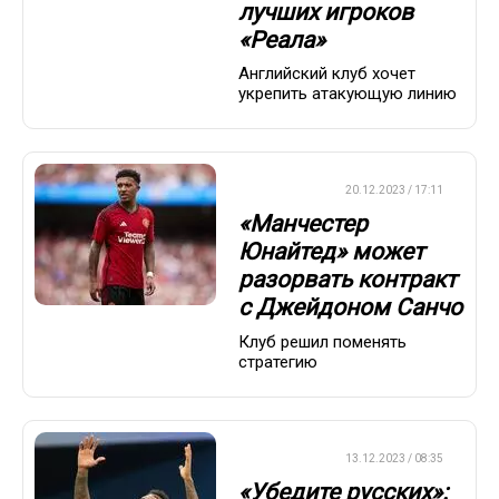
лучших игроков
«Реала»
Английский клуб хочет
укрепить атакующую линию
ТРАНСФЕРЫ
20.12.2023 / 17:11
«Манчестер
Юнайтед» может
разорвать контракт
с Джейдоном Санчо
Клуб решил поменять
стратегию
ТРАНСФЕРЫ
13.12.2023 / 08:35
«Убедите русских»: