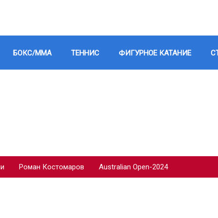
БОКС/ММА
ТЕННИС
ФИГУРНОЕ КАТАНИЕ
С
ии
Роман Костомаров
Australian Open-2024