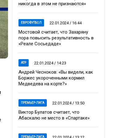
никогда в этом не признаются»
22.01.2024 / 16:44
ЕВРОФУТБОЛ
Мостовой считает, что Захаряну
пора повысить результативность в
«Реале Сосьедаде»
22.01.2024 / 14:23
ATP
Андрей Чесноков: «Вы видели, как
Боржес укороченными кормил
Медведева на корте?»
и
22.01.2024 / 13:50
ПРЕМЬЕР-ЛИГА
Виктор Булатов считает, что
Абаскалю не место в «Спартаке»
е
22.01.2024 / 13:12
ПРЕМЬЕР-ЛИГА