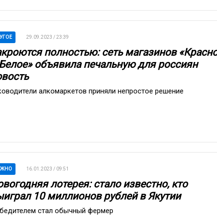
УГОЕ
29.09.2023 / 23:39
акроются полностью: сеть магазинов «Красн
 Белое» объявила печальную для россиян
овость
ководители алкомаркетов приняли непростое решение
АЖНО
16.01.2023 / 09:51
вогодняя лотерея: стало известно, кто
ыиграл 10 миллионов рублей в Якутии
бедителем стал обычный фермер