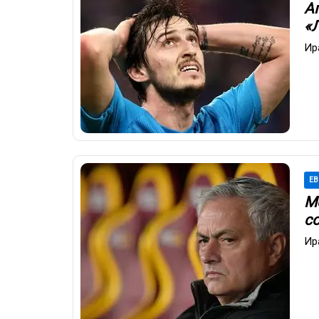
А
«
Ир
ЕВ
М
с
Ир