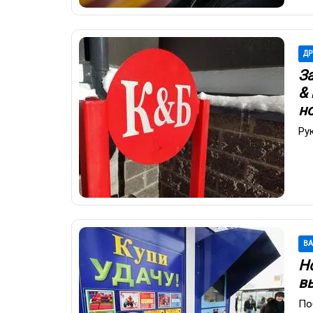
ДР
З
&
н
Ру
В
Но
в
По