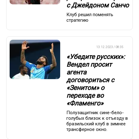
с Джейдоном Санчо
Клуб решил поменять
стратегию
ТРАНСФЕРЫ
13.12.2023 / 08:35
«Убедите русских»:
Вендел просит
агента
договориться с
«Зенитом» о
переходе во
«Фламенго»
Полузащитник сине-бело-
голубых близок к отъезду в
бразильский клуб в зимнее
трансферное окно.