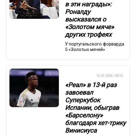
в эти награды»:
Роналду
высказался о
«Золотом мяче»
других трофеях
У португальского форварда
5 «Золотых мячей»
ЕВРОФУТБОЛ
15.01.2024 / 00:15
«Реал» в 13-й раз
завоевал
Суперкубок
Испании, обыграв
«Барселону»
благодаря хет-трику
Винисиуса