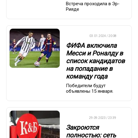
Встреча проходила в Эр-
Рияде
ФУТБОЛ
03.01.2024 / 20:08
ФИФА включила
Месси и Роналду в
список кандидатов
на попадание в
команду года
Победители будут
объявлены 15 января.
ДРУГОЕ
29.09.2023 / 23:39
Закроются
полностью: сеть