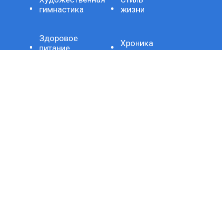
гимнастика
жизни
Здоровое
Хроника
питание
Важно
Технология
СЕТЕВОЕ ИЗДАНИЕ SPORTKP (СПОРТКП)
ЗАРЕГИСТРИРОВАНО ФЕДЕРАЛЬНОЙ СЛУЖБОЙ ПО
НАДЗОРУ В СФЕРЕ СВЯЗИ, ИНФОРМАЦИОННЫХ
ТЕХНОЛОГИЙ И МАССОВЫХ КОММУНИКАЦИЙ,
РЕГИСТРАЦИОННЫЙ НОМЕР И ДАТА ПРИНЯТИЯ РЕШЕНИЯ
О РЕГИСТРАЦИИ: СЕРИЯ ЭЛ № ФС77-80507 ОТ 15 МАРТА
2021 Г.
ДОМЕННОЕ ИМЯ САЙТА: SPORTKP.RU
ГЛАВНЫЙ РЕДАКТОР: МЫСИН Н.Н.