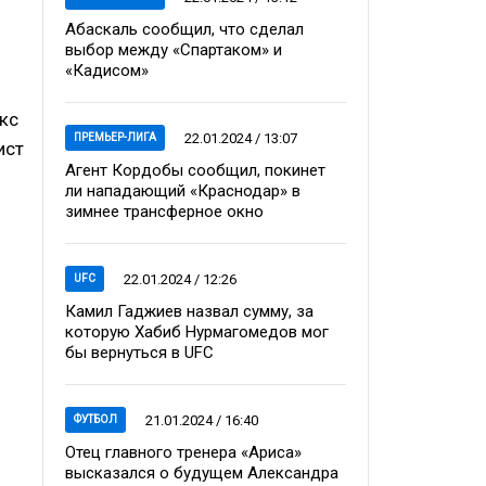
Абаскаль сообщил, что сделал
выбор между «Спартаком» и
«Кадисом»
екс
22.01.2024 / 13:07
ПРЕМЬЕР-ЛИГА
ист
Агент Кордобы сообщил, покинет
ли нападающий «Краснодар» в
зимнее трансферное окно
22.01.2024 / 12:26
UFC
Камил Гаджиев назвал сумму, за
которую Хабиб Нурмагомедов мог
бы вернуться в UFC
21.01.2024 / 16:40
ФУТБОЛ
Отец главного тренера «Ариса»
высказался о будущем Александра