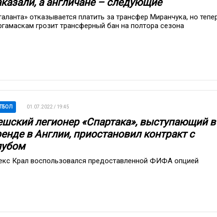
аказали, а англичане – следующие
таланта» отказывается платить за трансфер Миранчука, но тепе
ргамаскам грозит трансферный бан на полтора сезона
ТБОЛ
01.07.2022 / 19:45
ешский легионер «Спартака», выступающий в
ренде в Англии, приостановил контракт с
лубом
екс Крал воспользовался предоставленной ФИФА опцией