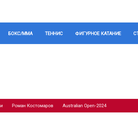
БОКС/ММА
ТЕННИС
ФИГУРНОЕ КАТАНИЕ
С
ии
Роман Костомаров
Australian Open-2024