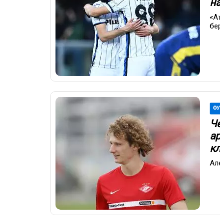
н
«А
бе
ФУ
Ч
а
к
Ал