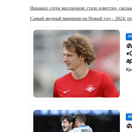
Никаких сотен миллионов: стало известно, скольк
Самый модный маникюр на Новый год – 2024: три
ПР
Ф
«
а
Кр
ЕВ
Ф