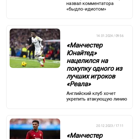
назвал комментатора
«быдло-идиотом»
ТРАНСФЕРЫ
14.01.2024 / 09:56
«Манчестер
Юнайтед»
нацелился на
покупку одного из
лучших игроков
«Реала»
Английский клуб хочет
укрепить атакующую линию
ТРАНСФЕРЫ
20.12.2023 / 17:11
«Манчестер