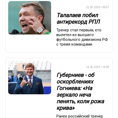
ПРЕМЬЕР-ЛИГА
23.05.2023 / 06:57
Талалаев побил
антирекорд РПЛ
Тренер стал первым, кто
вылетел из высшего
футбольного дивизиона РФ
с тремя командами
ПРЕМЬЕР-ЛИГА
16.05.2023 / 14:28
Губерниев - об
оскорблениях
Гогниева: «На
зеркало неча
пенять, коли рожа
крива»
Ранее российский тренер