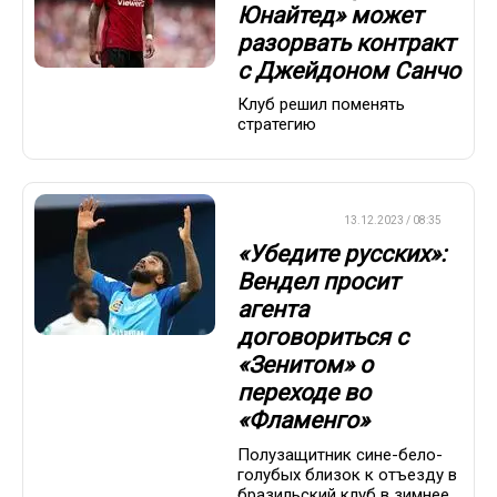
Юнайтед» может
разорвать контракт
с Джейдоном Санчо
Клуб решил поменять
стратегию
ТРАНСФЕРЫ
13.12.2023 / 08:35
«Убедите русских»:
Вендел просит
агента
договориться с
«Зенитом» о
переходе во
«Фламенго»
Полузащитник сине-бело-
голубых близок к отъезду в
бразильский клуб в зимнее