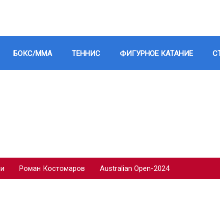
БОКС/ММА
ТЕННИС
ФИГУРНОЕ КАТАНИЕ
С
ии
Роман Костомаров
Australian Open-2024