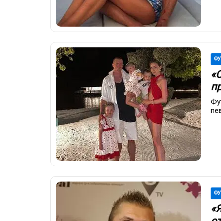
ФУ
«
пр
Фу
пе
ФУ
«
от