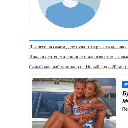
Для чего на самом деле нужно закрывать крышку у
Никаких сотен миллионов: стало известно, скольк
Самый модный маникюр на Новый год – 2024: три
ДР
Б
м
Пе