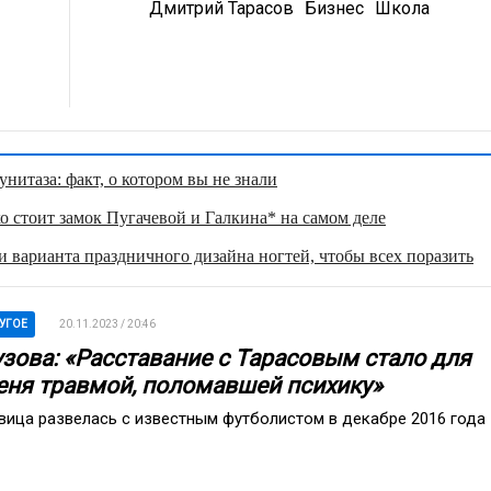
Дмитрий Тарасов
Бизнес
Школа
нитаза: факт, о котором вы не знали
о стоит замок Пугачевой и Галкина* на самом деле
 варианта праздничного дизайна ногтей, чтобы всех поразить
УГОЕ
20.11.2023 / 20:46
узова: «Расставание с Тарасовым стало для
еня травмой, поломавшей психику»
вица развелась с известным футболистом в декабре 2016 года