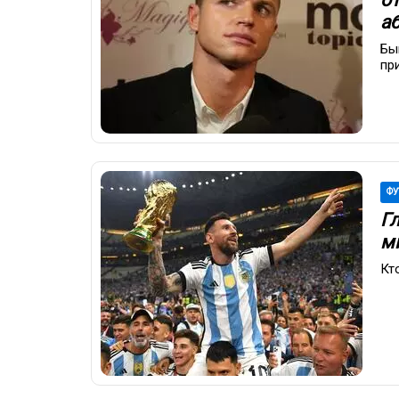
а
Бы
пр
ФУ
Г
м
Кт