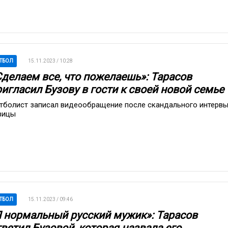
ТБОЛ
15.11.2023 / 10:28
Сделаем все, что пожелаешь»: Тарасов
игласил Бузову в гости к своей новой семье
тболист записал видеообращение после скандального интерв
вицы
ТБОЛ
15.11.2023 / 09:46
Я нормальный русский мужик»: Тарасов
ветил Бузовой, которая назвала его